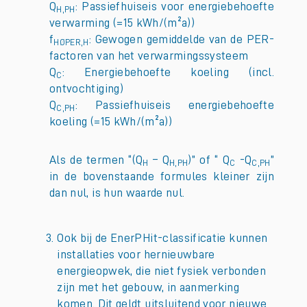
Q
: Passiefhuiseis voor energiebehoefte
H,PH
verwarming (=15 kWh/(m²a))
f
: Gewogen gemiddelde van de PER-
HØPER,H
factoren van het verwarmingssysteem
Q
: Energiebehoefte koeling (incl.
C
ontvochtiging)
Q
: Passiefhuiseis energiebehoefte
C,PH
koeling (=15 kWh/(m²a))
Als de termen “(Q
– Q
)” of “ Q
-Q
”
H
H,PH
C
C,PH
in de bovenstaande formules kleiner zijn
dan nul, is hun waarde nul.
Ook bij de EnerPHit-classificatie kunnen
installaties voor hernieuwbare
energieopwek, die niet fysiek verbonden
zijn met het gebouw, in aanmerking
komen. Dit geldt uitsluitend voor nieuwe