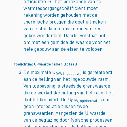
efficiëntie. Bij het berekenen van de
warmtedoorgangscoëfficiënt moet
rekening worden gehouden met de
thermische bruggen die deel uitmaken
van de standaardconstructie van een
gebouwonderdeel. Daarbij volstaat het
om met een gemiddelde waarde voor het
hele gebouw aan de eisen te voldoen.
Toelichting U-waarde ramen (totaal)
De maximale U
is gerelateerd
D/W,ingebouwd
aan de helling van het ingebouwde raam.
Van toepassing is steeds de grenswaarde
die de werkelijke helling van het raam het
dichtst benadert. De U
is dus
D/W,ingebouwd
geen interpolatie tussen twee
grenswaarden. Aangezien de U-waarde
van de beglazing door fysische processen
echter verandert met de helling, is hier