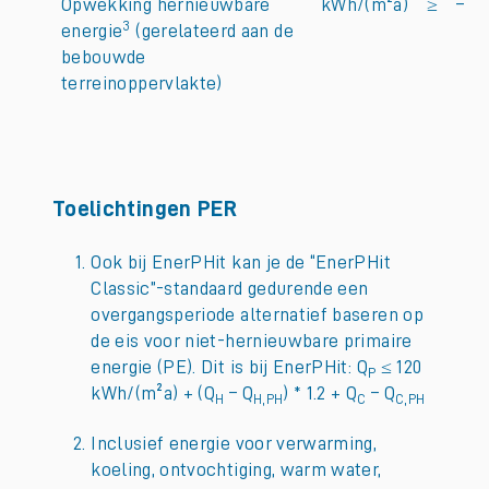
Opwekking hernieuwbare
kWh/(m²a)
≥
–
3
energie
(gerelateerd aan de
bebouwde
terreinoppervlakte)
Toelichtingen PER
Ook bij EnerPHit kan je de “EnerPHit
Classic”-standaard gedurende een
overgangsperiode alternatief baseren op
de eis voor niet-hernieuwbare primaire
energie (PE). Dit is bij EnerPHit: Q
≤ 120
P
kWh/(m²a) + (Q
– Q
) * 1.2 + Q
– Q
H
H,PH
C
C,PH
Inclusief energie voor verwarming,
koeling, ontvochtiging, warm water,