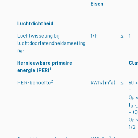
Eisen
Luchtdichtheid
Luchtwisseling bij
1/h
≤
1
luchtdoorlatendheidsmeeting
n
50
Hernieuwbare primaire
Cla
1
energie (PER)
2
PER-behoefte
kWh/(m²a)
≤
60 +
–
Q
H,
f
ØPE
+ (Q
Q
C,
1/2