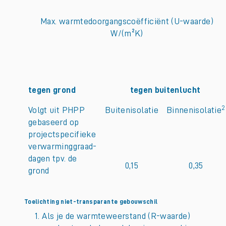
Max. warmtedoorgangscoëfficiënt (U-waarde)
W/(m²K)
tegen grond
tegen buitenlucht
2
Volgt uit PHPP
Buitenisolatie
Binnenisolatie
gebaseerd op
projectspecifieke
verwarminggraad-
dagen tpv. de
0,15
0,35
grond
Toelichting niet-transparante gebouwschil
Als je de warmteweerstand (R-waarde)