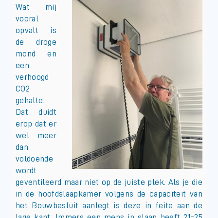
Wat mij
vooral
opvalt is
de droge
mond en
een
verhoogd
CO2
gehalte.
Dat duidt
erop dat er
wel meer
dan
voldoende
wordt
geventileerd maar niet op de juiste plek. Als je die
in de hoofdslaapkamer volgens de capaciteit van
het Bouwbesluit aanlegt is deze in feite aan de
lage kant. Immers een mens in slaap heeft 21-25