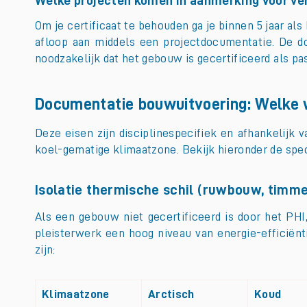
Welke projecten komen in aanmerking voor ve
Om je certificaat te behouden ga je binnen 5 jaar al
afloop aan middels een projectdocumentatie. De d
noodzakelijk dat het gebouw is gecertificeerd als p
Documentatie bouwuitvoering: Welke 
Deze eisen zijn disciplinespecifiek en afhankelijk 
koel-gematige klimaatzone. Bekijk hieronder de speci
Isolatie thermische schil (ruwbouw, tim
Als een gebouw niet gecertificeerd is door het PH
pleisterwerk een hoog niveau van energie-efficiënt
zijn:
Klimaatzone
Arctisch
Koud