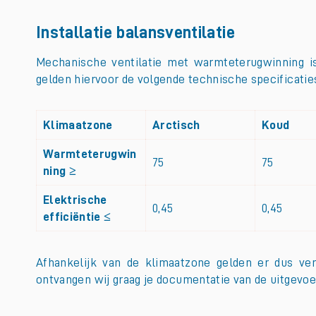
Installatie balansventilatie
Mechanische ventilatie met warmteterugwinning is
gelden hiervoor de volgende technische specificatie
Klimaatzone
Arctisch
Koud
Warmteterugwin
75
75
ning ≥
Elektrische
0,45
0,45
efficiëntie ≤
Afhankelijk van de klimaatzone gelden er dus ver
ontvangen wij graag je documentatie van de uitgev