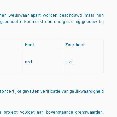
unnen weliswaar apart worden beschouwd, maar hun
gsbehoefte kenmerkt een energiezuinig gebouw bij
Heet
Zeer heet
n.v.t.
n.v.t.
onderlijke gevallen verificatie van gelijkwaardigheid
je project voldoet aan bovenstaande grenswaarden,