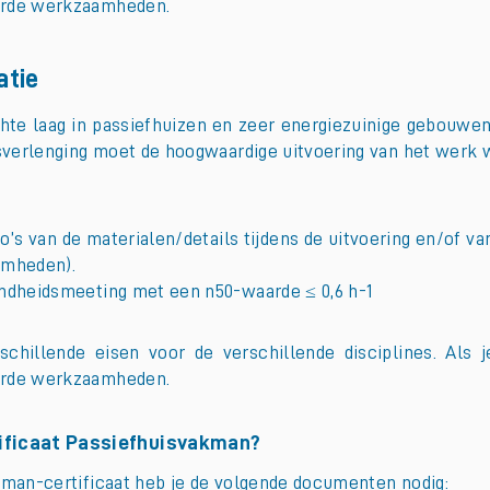
oerde werkzaamheden.
atie
dichte laag in passiefhuizen en zeer energiezuinige gebou
ttsverlenging moet de hoogwaardige uitvoering van het wer
’s van de materialen/details tijdens de uitvoering en/of van
amheden).
endheidsmeeting met een n50-waarde ≤ 0,6 h-1
schillende eisen voor de verschillende disciplines. Als 
oerde werkzaamheden.
rtificaat Passiefhuisvakman?
akman-certificaat heb je de volgende documenten nodig: