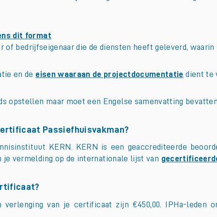
ns dit format
r of bedrijfseigenaar die de diensten heeft geleverd, waari
tie en de
eisen waaraan de projectdocumentatie
dient te 
ds opstellen maar moet een Engelse samenvatting bevatten
 certificaat Passiefhuisvakman?
nnisinstituut KERN. KERN is een geaccrediteerde beoordel
 je vermelding op de internationale lijst van
gecertificeerd
rtificaat?
erlenging van je certificaat zijn €450,00. IPHa-leden on