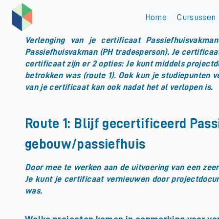
Doorgaan
naar
Home
Cursussen
inhoud
Verlenging van je certificaat Passiefhuisvakma
Passiefhuisvakman (PH tradesperson). Je certificaat 
certificaat zijn er 2 opties: Je kunt middels project
betrokken was
(route 1)
. Ook kun je studiepunten 
van je certificaat kan ook nadat het al verlopen is.
Route 1: Blijf gecertificeerd Pa
gebouw/passiefhuis
Door mee te werken aan de uitvoering van een zeer e
Je kunt je certificaat vernieuwen door projectdocu
was.