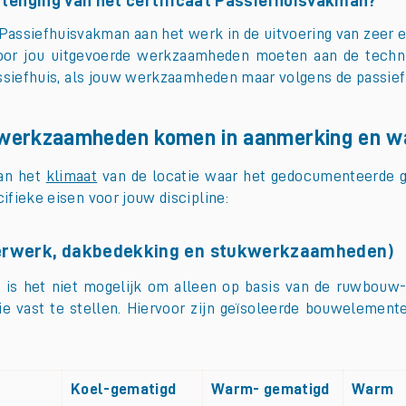
rlenging van het certificaat Passiefhuisvakman?
s Passiefhuisvakman aan het werk in de uitvoering van zeer 
oor jou uitgevoerde werkzaamheden moeten aan de technis
assiefhuis, als jouw werkzaamheden maar volgens de passiefh
werkzaamheden komen in aanmerking en wat
van het
klimaat
van de locatie waar het gedocumenteerde ge
fieke eisen voor jouw discipline:
merwerk, dakbedekking en stukwerkzaamheden)
I, is het niet mogelijk om alleen op basis van de ruwbo
ie vast te stellen. Hiervoor zijn geïsoleerde bouwelemen
Koel-gematigd
Warm- gematigd
Warm